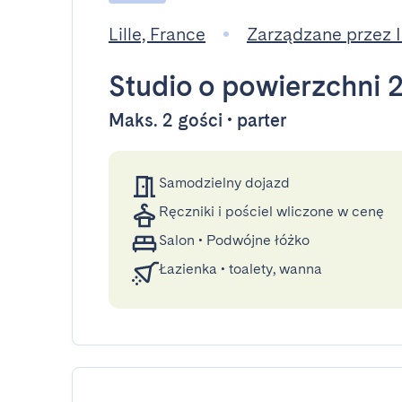
Lille, France
Zarządzane przez
Studio
o powierzchni 
Maks. 2 gości • parter
Samodzielny dojazd
Ręczniki i pościel wliczone w cenę
Salon
•
Podwójne łóżko
Łazienka
•
toalety, wanna