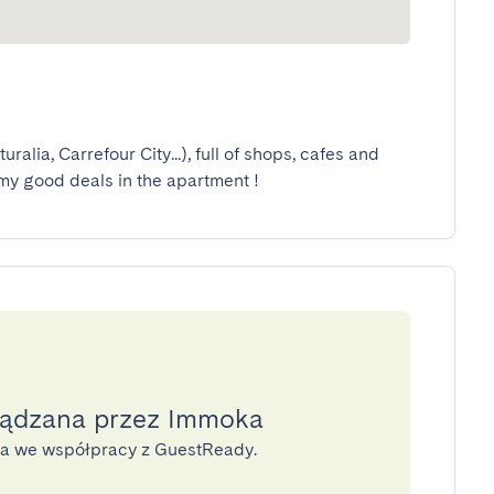
alia, Carrefour City...), full of shops, cafes and 
l my good deals in the apartment !
ządzana przez Immoka
na we współpracy z GuestReady.