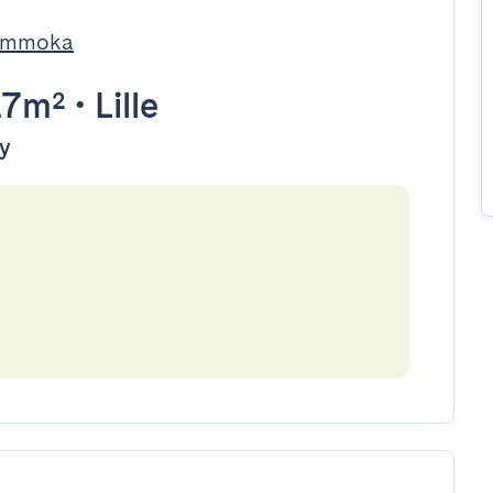
 Immoka
27m²
•
Lille
dy