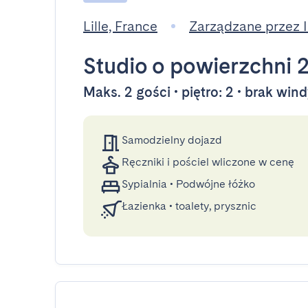
Lille, France
Zarządzane przez
Studio
o powierzchni 
Maks. 2 gości • piętro: 2 • brak win
Samodzielny dojazd
Ręczniki i pościel wliczone w cenę
Sypialnia
•
Podwójne łóżko
Łazienka
•
toalety, prysznic