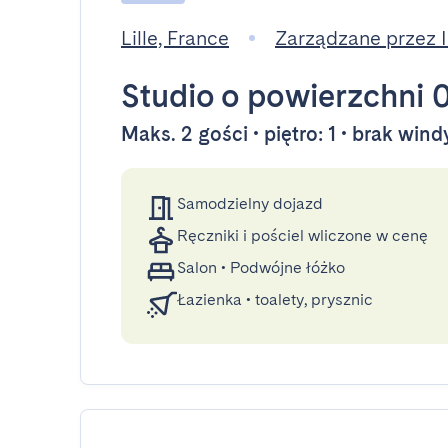
Lille, France
Zarządzane przez
Studio
o powierzchni 
Maks. 2 gości • piętro: 1 • brak wind
Samodzielny dojazd
Ręczniki i pościel wliczone w cenę
Salon
•
Podwójne łóżko
Łazienka
•
toalety, prysznic