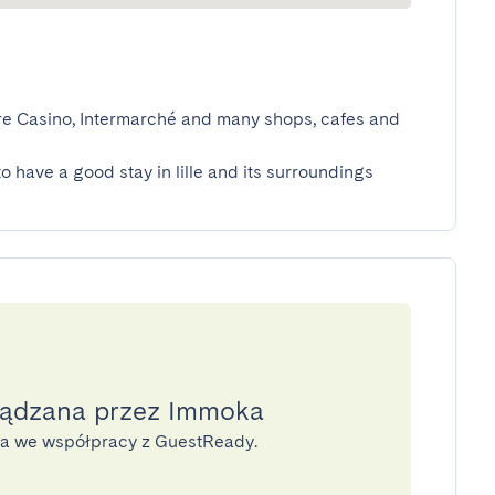
tore Casino, Intermarché and many shops, cafes and 
to have a good stay in lille and its surroundings
ządzana przez Immoka
na we współpracy z GuestReady.