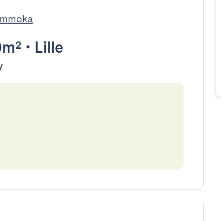
 Immoka
0m²
•
Lille
y