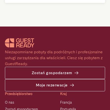
Niezapomniane pobyty dla podróżnych i profesjonalne 
usługi zarządzania dla właścicieli. Ciesz się pobytem z 
GuestReady.
Zostań gospodarzem
Moje rezerwacje
Przedsiębiorstwo
Kraj
O nas
Francja
Zostań gospodarzem
Portugalia