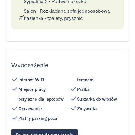
Sypialnia 2
•
Podwójne łóżko
Salon
•
Rozkładana sofa jednoosobowa
Łazienka
•
toalety, prysznic
Wyposażenie
Internet WiFi
terenem
Miejsce pracy
Pralka
przyjazne dla laptopów
Suszarka do włosów
Ogrzewanie
Zmywarka
Płatny parking poza