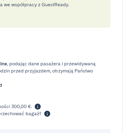
na we współpracy z GuestReady.
line
, podając dane pasażera i przewidywaną
odzin przed przyjazdem, otrzymają Państwo
d
ości 300,00 €.
 przechować bagaż?