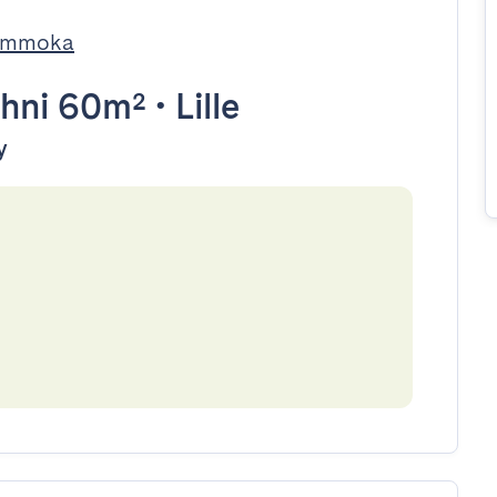
 Immoka
hni 60m²
•
Lille
y