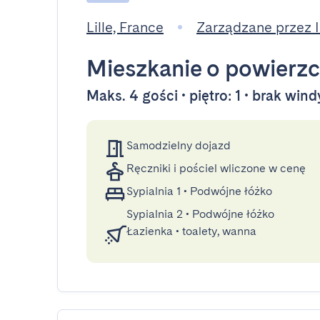
Lille, France
Zarządzane przez
Mieszkanie
o powierzc
Maks. 4 gości • piętro: 1 • brak wind
Samodzielny dojazd
Ręczniki i pościel wliczone w cenę
Sypialnia 1
•
Podwójne łóżko
Sypialnia 2
•
Podwójne łóżko
Łazienka
•
toalety, wanna