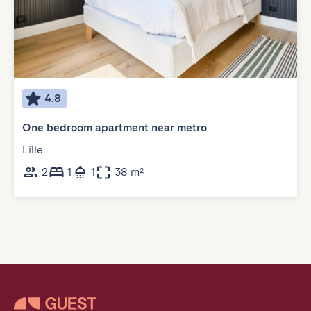
4.8
One bedroom apartment near metro
Lille
2
1
1
38 m²