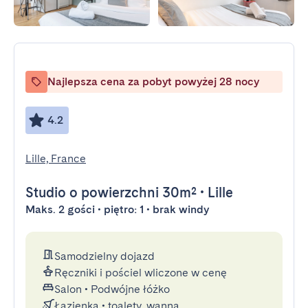
Najlepsza cena za pobyt powyżej 28 nocy
4.2
Lille, France
Studio
o powierzchni 30m²
•
Lille
Maks. 2 gości • piętro: 1 • brak windy
Samodzielny dojazd
Ręczniki i pościel wliczone w cenę
Salon
•
Podwójne łóżko
Łazienka
•
toalety, wanna