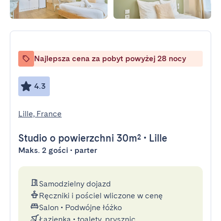
Najlepsza cena za pobyt powyżej 28 nocy
4.3
Lille, France
Studio
o powierzchni 30m²
•
Lille
Maks. 2 gości • parter
Samodzielny dojazd
Ręczniki i pościel wliczone w cenę
Salon
•
Podwójne łóżko
Łazienka
•
toalety, prysznic