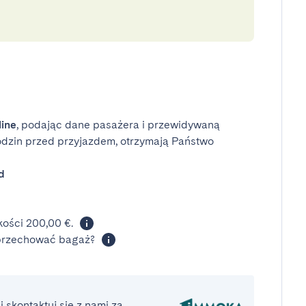
line
, podając dane pasażera i przewidywaną
odzin przed przyjazdem, otrzymają Państwo
d
ości 200,00 €.
 przechować bagaż?
 skontaktuj się z nami za