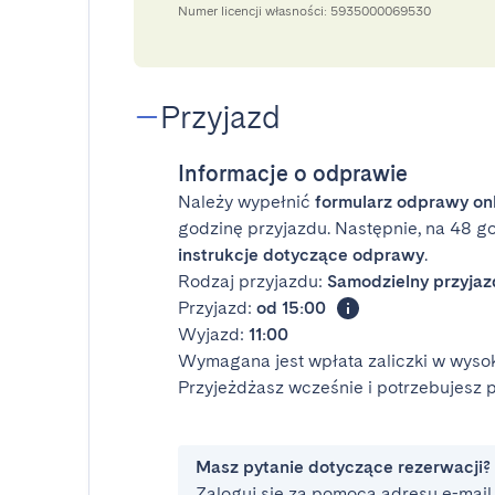
Numer licencji własności: 5935000069530
Przyjazd
Informacje o odprawie
Należy wypełnić
formularz odprawy on
godzinę przyjazdu. Następnie, na 48 g
instrukcje dotyczące odprawy
.
Rodzaj przyjazdu:
Samodzielny przyjaz
Przyjazd:
od 15:00
Wyjazd:
11:00
Wymagana jest wpłata zaliczki w wysok
Przyjeżdżasz wcześnie i potrzebujesz
Masz pytanie dotyczące rezerwacji?
Zaloguj się za pomocą adresu e-mail i