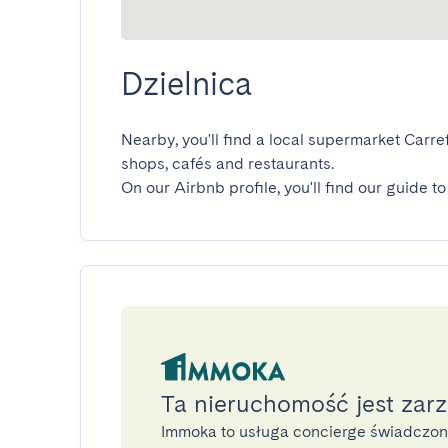
Dzielnica
Nearby, you'll find a local supermarket Car
shops, cafés and restaurants.

On our Airbnb profile, you'll find our guide to
Ta nieruchomość jest zar
Immoka to usługa concierge świadczo