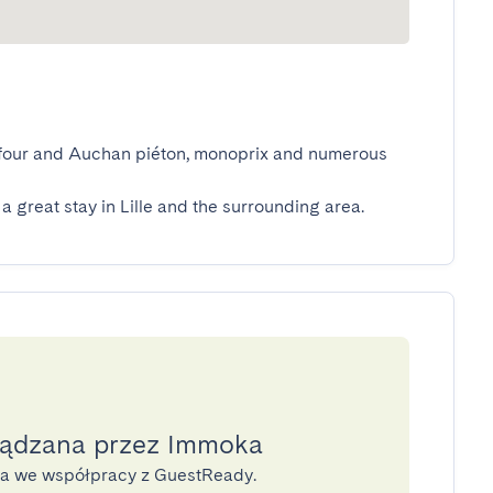
refour and Auchan piéton, monoprix and numerous 
 a great stay in Lille and the surrounding area.
ządzana przez Immoka
na we współpracy z GuestReady.