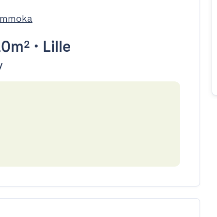
 Immoka
20m²
•
Lille
y