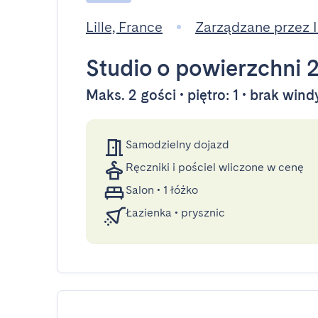
Lille, France
Zarządzane przez
Studio
o powierzchni 
Maks. 2 gości • piętro: 1 • brak wind
Samodzielny dojazd
Ręczniki i pościel wliczone w cenę
Salon
•
1 łóżko
Łazienka
•
prysznic