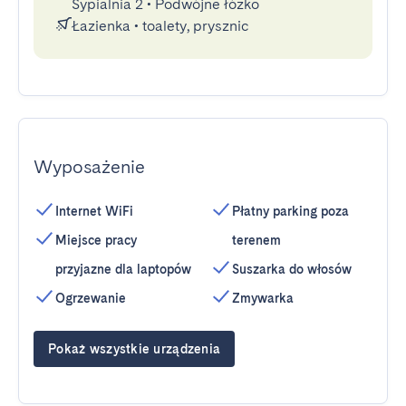
Sypialnia 2
•
Podwójne łóżko
Łazienka
•
toalety, prysznic
Wyposażenie
Internet WiFi
Płatny parking poza
Miejsce pracy
terenem
przyjazne dla laptopów
Suszarka do włosów
Ogrzewanie
Zmywarka
Pokaż wszystkie urządzenia