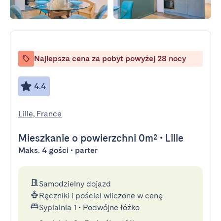
Najlepsza cena za pobyt powyżej 28 nocy
4.4
Lille, France
Mieszkanie
o powierzchni 0m²
•
Lille
Maks. 4 gości • parter
Samodzielny dojazd
Ręczniki i pościel wliczone w cenę
Sypialnia 1
•
Podwójne łóżko