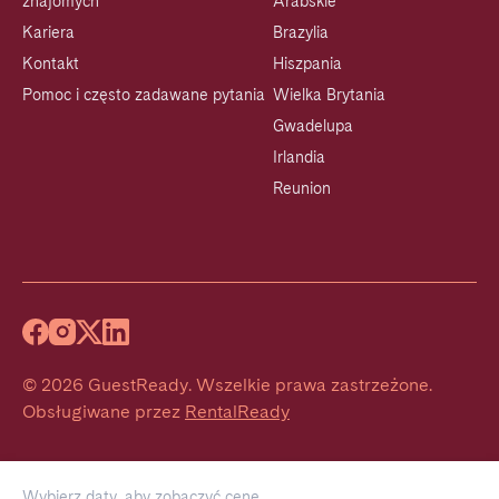
znajomych
Arabskie
Kariera
Brazylia
Kontakt
Hiszpania
Pomoc i często zadawane pytania
Wielka Brytania
Gwadelupa
Irlandia
Reunion
©
2026
GuestReady
.
Wszelkie prawa zastrzeżone.
Obsługiwane przez
RentalReady
Wybierz daty, aby zobaczyć cenę