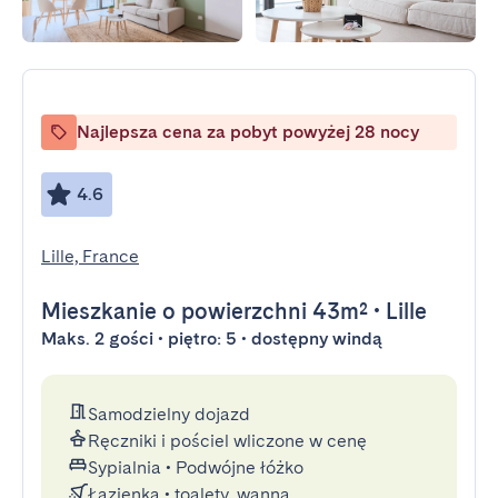
Najlepsza cena za pobyt powyżej 28 nocy
4.6
Lille, France
Mieszkanie
o powierzchni 43m²
•
Lille
Maks. 2 gości • piętro: 5 • dostępny windą
Samodzielny dojazd
Ręczniki i pościel wliczone w cenę
Sypialnia
•
Podwójne łóżko
Łazienka
•
toalety, wanna