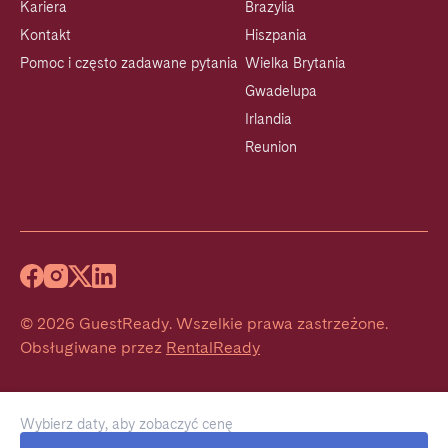
Kariera
Brazylia
Kontakt
Hiszpania
Pomoc i często zadawane pytania
Wielka Brytania
Gwadelupa
Irlandia
Reunion
©
2026
GuestReady
.
Wszelkie prawa zastrzeżone.
Obsługiwane przez
RentalReady
Wybierz daty, aby zobaczyć cenę