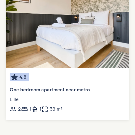
4.8
One bedroom apartment near metro
Lille
2
1
1
38 m²