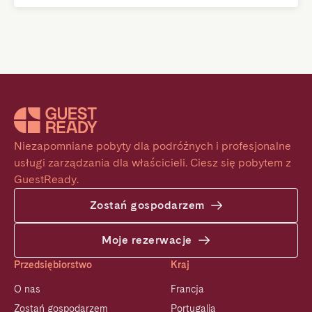
Niezapomniane pobyty dla podróżnych i profesjonalne 
usługi zarządzania dla właścicieli. Ciesz się pobytem z 
GuestReady.
Zostań gospodarzem
Moje rezerwacje
Przedsiębiorstwo
Kraj
O nas
Francja
Zostań gospodarzem
Portugalia