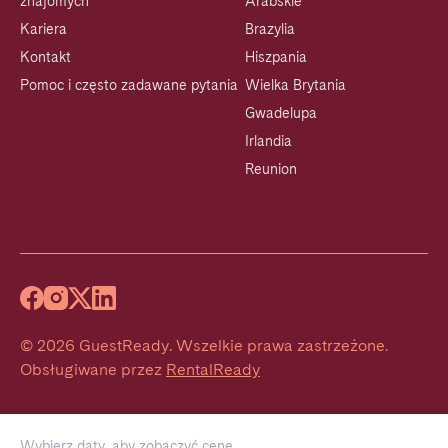
znajomych
Arabskie
Kariera
Brazylia
Kontakt
Hiszpania
Pomoc i często zadawane pytania
Wielka Brytania
Gwadelupa
Irlandia
Reunion
©
2026
GuestReady
.
Wszelkie prawa zastrzeżone.
Obsługiwane przez
RentalReady
Wybierz daty, aby zobaczyć cenę