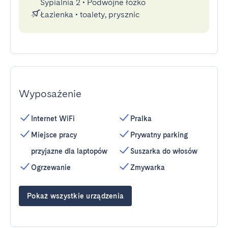
Sypialnia 2
•
Podwójne łóżko
Łazienka
•
toalety, prysznic
Wyposażenie
Internet WiFi
Pralka
Miejsce pracy
Prywatny parking
przyjazne dla laptopów
Suszarka do włosów
Ogrzewanie
Zmywarka
Pokaż wszystkie urządzenia