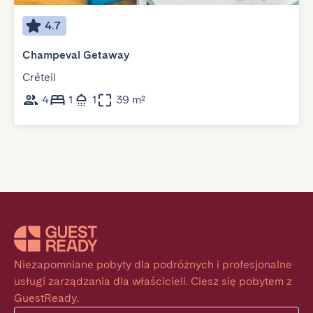
4.7
Champeval Getaway
Créteil
4
1
1
39 m²
Niezapomniane pobyty dla podróżnych i profesjonalne 
usługi zarządzania dla właścicieli. Ciesz się pobytem z 
GuestReady.