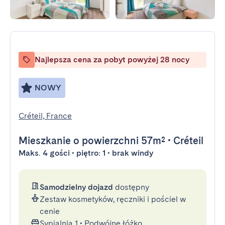
Najlepsza cena za pobyt powyżej 28 nocy
NOWY
Créteil, France
Mieszkanie
o powierzchni 57m²
•
Créteil
Maks. 4 gości • piętro: 1 • brak windy
Samodzielny dojazd
dostępny
Zestaw kosmetyków, ręczniki i pościel w
cenie
Sypialnia 1
•
Podwójne łóżko