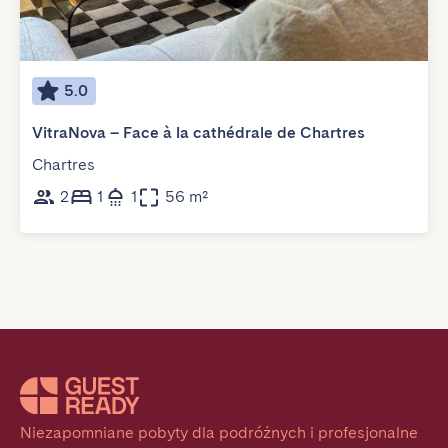
5.0
VitraNova – Face à la cathédrale de Chartres
Chartres
2
1
1
56 m²
Niezapomniane pobyty dla podróżnych i profesjonalne 