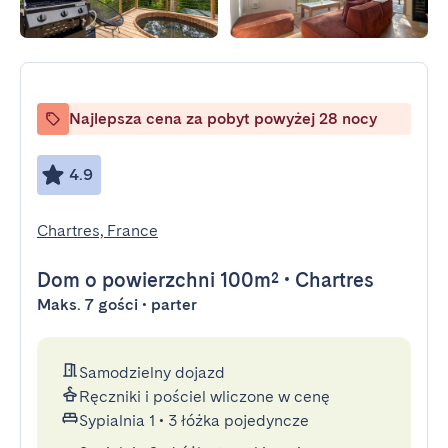
Najlepsza cena za pobyt powyżej 28 nocy
4.9
Chartres, France
Dom
o powierzchni 100m²
•
Chartres
Maks. 7 gości • parter
Samodzielny dojazd
Ręczniki i pościel wliczone w cenę
Sypialnia 1
•
3 łóżka pojedyncze