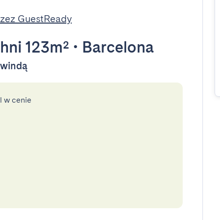
rzez GuestReady
hni 123m²
•
Barcelona
y windą
l w cenie