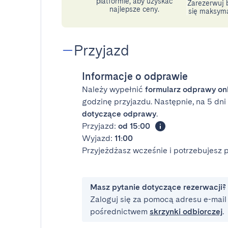
platformie, aby uzyskać
Zarezerwuj b
najlepsze ceny.
się maksyma
Przyjazd
Informacje o odprawie
Należy wypełnić
formularz odprawy on
godzinę przyjazdu. Następnie, na 5 dn
dotyczące odprawy
.
Przyjazd:
od 15:00
Wyjazd:
11:00
Przyjeżdżasz wcześnie i potrzebujesz
Masz pytanie dotyczące rezerwacji?
Zaloguj się za pomocą adresu e-mail i
pośrednictwem
skrzynki odbiorczej
.