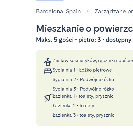
Barcelona, Spain
Zarządzane p
Mieszkanie
o powierzc
Maks. 5 gości • piętro: 3 • dostępn
Zestaw kosmetyków, ręczniki i poście
Sypialnia 1
•
Łóżko piętrowe
Sypialnia 2
•
Podwójne łóżko
Sypialnia 3
•
Podwójne łóżko
Łazienka 1
•
toalety, prysznic
Łazienka 2
•
toalety
Łazienka 3
•
toalety, prysznic