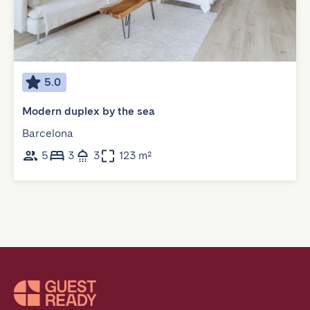
5.0
Modern duplex by the sea
Barcelona
5
3
3
123 m²