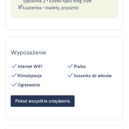
Sypialnia 2
•
Łóżko typu king size
Łazienka
•
toalety, prysznic
Wyposażenie
Internet WiFi
Pralka
Klimatyzacja
Suszarka do włosów
Ogrzewanie
Pokaż wszystkie urządzenia