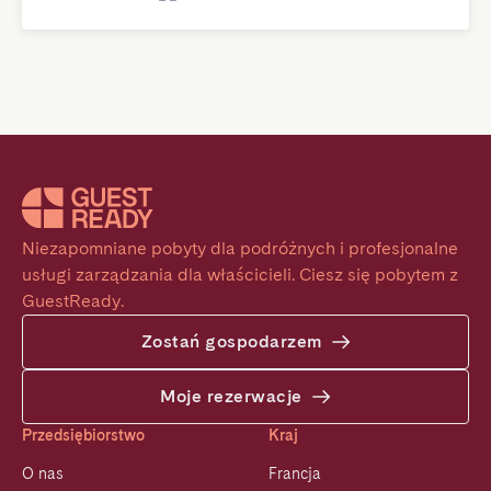
Niezapomniane pobyty dla podróżnych i profesjonalne 
usługi zarządzania dla właścicieli. Ciesz się pobytem z 
GuestReady.
Zostań gospodarzem
Moje rezerwacje
Przedsiębiorstwo
Kraj
O nas
Francja