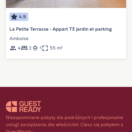
4.9
La Petite Terrasse - Appart T3 jardin et parking
Amboise
4
2
1
55 m²
Niezapomniane pobyty dla podróżnych i profesjonalne 
usługi zarządzania dla właścicieli. Ciesz się pobytem z 
GuestReady.