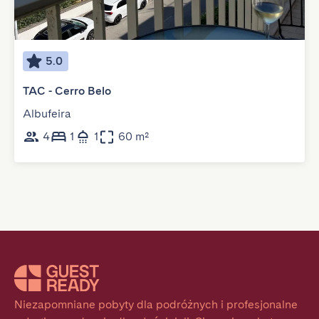
5.0
TAC - Cerro Belo
Albufeira
4
1
1
60 m²
Niezapomniane pobyty dla podróżnych i profesjonalne 