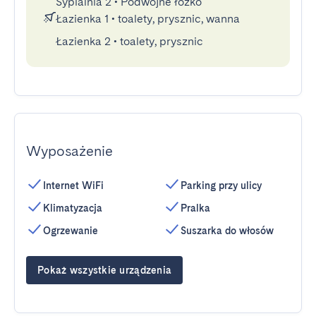
Sypialnia 2
•
Podwójne łóżko
Łazienka 1
•
toalety, prysznic, wanna
Łazienka 2
•
toalety, prysznic
Wyposażenie
Internet WiFi
Parking przy ulicy
Klimatyzacja
Pralka
Ogrzewanie
Suszarka do włosów
Pokaż wszystkie urządzenia