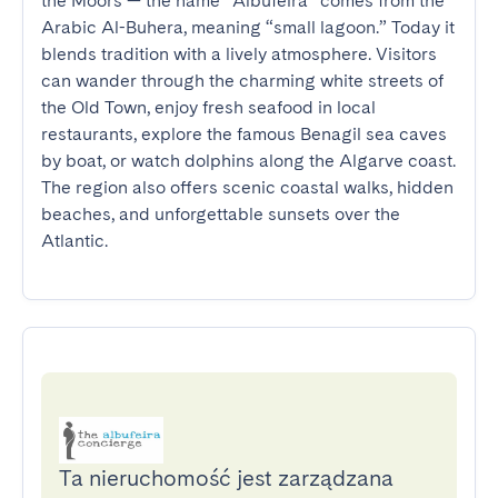
the Moors — the name “Albufeira” comes from the 
Arabic Al-Buhera, meaning “small lagoon.” Today it 
blends tradition with a lively atmosphere. Visitors 
can wander through the charming white streets of 
the Old Town, enjoy fresh seafood in local 
restaurants, explore the famous Benagil sea caves 
by boat, or watch dolphins along the Algarve coast. 
The region also offers scenic coastal walks, hidden 
beaches, and unforgettable sunsets over the 
Atlantic.
Ta nieruchomość jest zarządzana