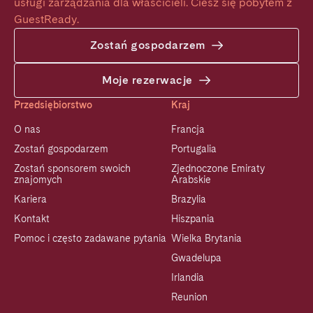
usługi zarządzania dla właścicieli. Ciesz się pobytem z 
GuestReady.
Zostań gospodarzem
Moje rezerwacje
Przedsiębiorstwo
Kraj
O nas
Francja
Zostań gospodarzem
Portugalia
Zostań sponsorem swoich
Zjednoczone Emiraty
znajomych
Arabskie
Kariera
Brazylia
Kontakt
Hiszpania
Pomoc i często zadawane pytania
Wielka Brytania
Gwadelupa
Irlandia
Reunion