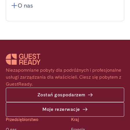
O nas
Niezapomniane pobyty dla podróżnych i profesjonalne 
usługi zarządzania dla właścicieli. Ciesz się pobytem z 
GuestReady.
Zostań gospodarzem
Moje rezerwacje
Przedsiębiorstwo
Kraj
O nas
Francja