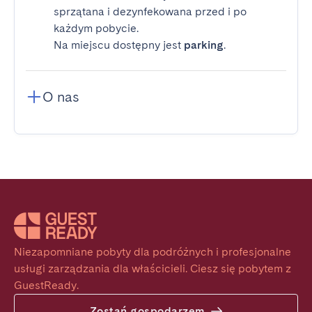
sprzątana i dezynfekowana przed i po
każdym pobycie.
Na miejscu dostępny jest
parking
.
O nas
Niezapomniane pobyty dla podróżnych i profesjonalne 
usługi zarządzania dla właścicieli. Ciesz się pobytem z 
GuestReady.
Zostań gospodarzem