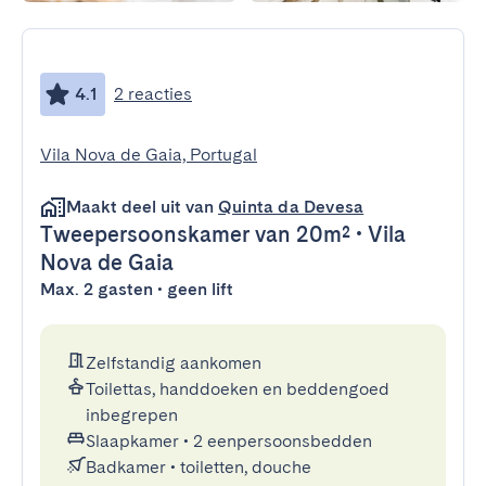
4.1
2 reacties
Vila Nova de Gaia, Portugal
Maakt deel uit van
Quinta da Devesa
Tweepersoonskamer
van 20m²
•
Vila
Nova de Gaia
Max. 2 gasten • geen lift
Zelfstandig aankomen
Toilettas, handdoeken en beddengoed
inbegrepen
Slaapkamer
•
2 eenpersoonsbedden
Badkamer
•
toiletten, douche