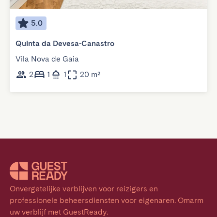
5.0
Quinta da Devesa-Canastro
Vila Nova de Gaia
2
1
1
20 m²
Onvergetelijke verblijven voor reizigers en 
professionele beheersdiensten voor eigenaren. Omarm 
uw verblijf met GuestReady.