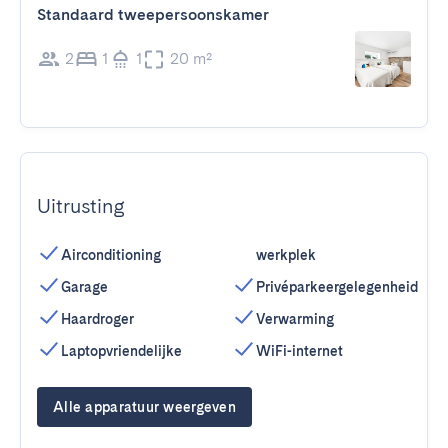
Standaard tweepersoonskamer
2
1
1
20 m²
Uitrusting
Airconditioning
werkplek
Garage
Privéparkeergelegenheid
Haardroger
Verwarming
Laptopvriendelijke
WiFi-internet
Alle apparatuur weergeven