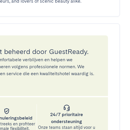
eurs, and lovers of scenic beauty alike.
 beheerd door GuestReady.
mfortabele verblijven en helpen we
eren volgens professionele normen. We
n service die een kwaliteitshotel waardig is.
24/7 prioritaire
nuleringsbeleid
ondersteuning
treeks en profiteer
Onze teams staan altijd voor u
ale flexibiliteit.