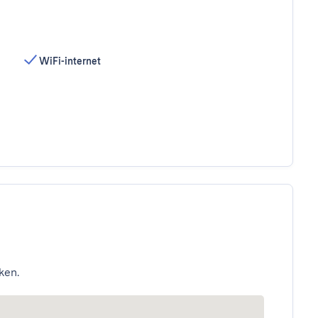
WiFi-internet
ken.