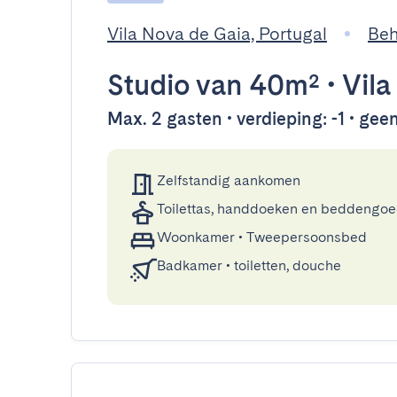
Vila Nova de Gaia, Portugal
Beh
Studio
van 40m²
•
Vila
Max. 2 gasten • verdieping: -1 • geen 
Zelfstandig aankomen
Toilettas, handdoeken en beddengo
Woonkamer
•
Tweepersoonsbed
Badkamer
•
toiletten, douche