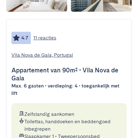
4.7
11 reacties
Vila Nova de Gaia, Portugal
Appartement
van 90m²
•
Vila Nova de
Gaia
Max. 6 gasten • verdieping: 4 • toegankelijk met
lift
Zelfstandig aankomen
Toilettas, handdoeken en beddengoed
inbegrepen
Slaapkamer 1
•
Tweepersoonsbed