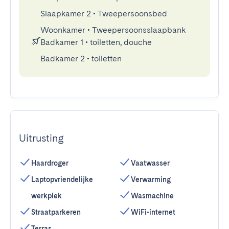
Slaapkamer 2
•
Tweepersoonsbed
Woonkamer
•
Tweepersoonsslaapbank
Badkamer 1
•
toiletten, douche
Badkamer 2
•
toiletten
Uitrusting
Haardroger
Vaatwasser
Laptopvriendelijke
Verwarming
werkplek
Wasmachine
Straatparkeren
WiFi-internet
Terras