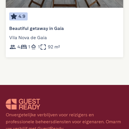
4.9
Beautiful getaway in Gaia
Vila Nova de Gaia
4
1
1
92 m²
Onvergetelijke verblijven voor reizigers en 
professionele beheersdiensten voor eigenaren. Omarm 
uw verblijf met GuestReady.