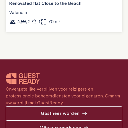
Renovated flat Close to the Beach
Valencia
4
2
1
70 m²
Onvergetelijke verblijven voor reizigers en 
professionele beheersdiensten voor eigenaren. Omarm 
uw verblijf met GuestReady.
Gastheer worden
Mijn reserveringen