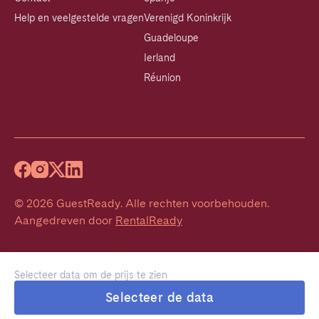
Help en veelgestelde vragen
Verenigd Koninkrijk
Guadeloupe
Ierland
Réunion
©
2026
GuestReady
.
Alle rechten voorbehouden.
Aangedreven door
RentalReady
Selecteer data om de prijs te zien
Selecteer de data