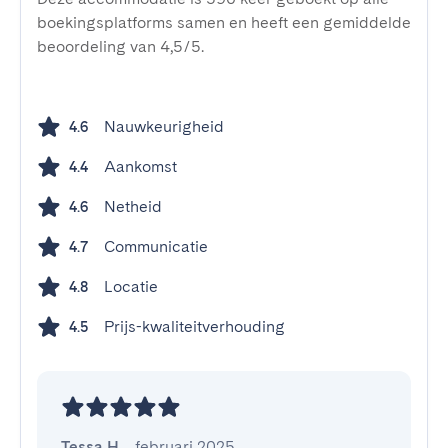
boekingsplatforms samen en heeft een gemiddelde
beoordeling van 4,5/5.
Nauwkeurigheid
4.6
Aankomst
4.4
Netheid
4.6
Communicatie
4.7
Locatie
4.8
Prijs-kwaliteitverhouding
4.5
Tessa H.
,
februari 2025