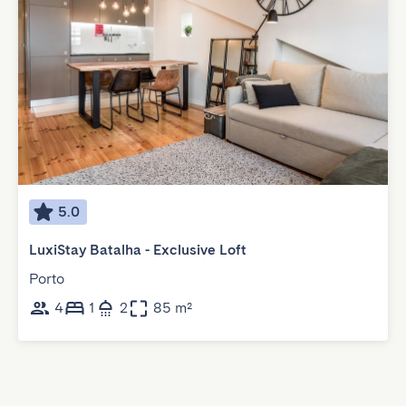
5.0
LuxiStay Batalha - Exclusive Loft
Porto
4
1
2
85 m²