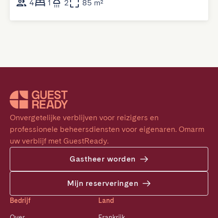
4
1
2
85 m²
Onvergetelijke verblijven voor reizigers en 
professionele beheersdiensten voor eigenaren. Omarm 
uw verblijf met GuestReady.
Gastheer worden
Mijn reserveringen
Bedrijf
Land
Over
Frankrijk