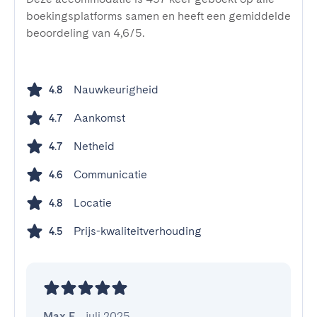
boekingsplatforms samen en heeft een gemiddelde
beoordeling van 4,6/5.
Nauwkeurigheid
4.8
Aankomst
4.7
Netheid
4.7
Communicatie
4.6
Locatie
4.8
Prijs-kwaliteitverhouding
4.5
Max F.
,
juli 2025