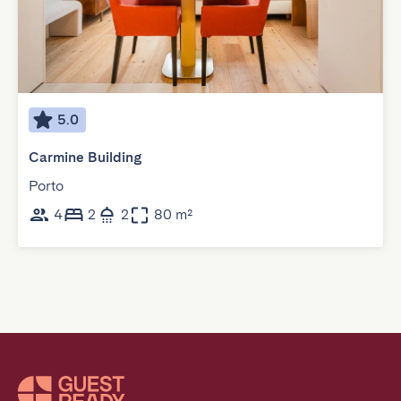
5.0
Carmine Building
Porto
4
2
2
80 m²