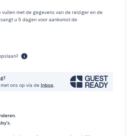
e vullen met de gegevens van de reiziger en de
tvangt u 5 dagen voor aankomst de
t
opslaan?
ng?
 met ons op via de
Inbox
.
inderen
.
by's
.