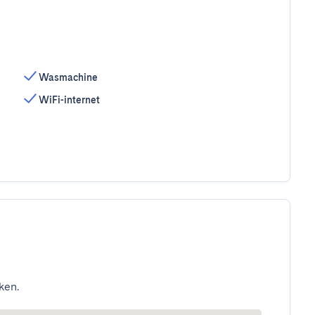
Wasmachine
WiFi-internet
ken.