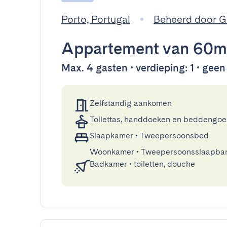
Porto, Portugal
Beheerd door 
Appartement
van 60m
Max. 4 gasten • verdieping: 1 • geen 
Zelfstandig aankomen
Toilettas, handdoeken en beddengo
Slaapkamer
•
Tweepersoonsbed
Woonkamer
•
Tweepersoonsslaapba
Badkamer
•
toiletten, douche