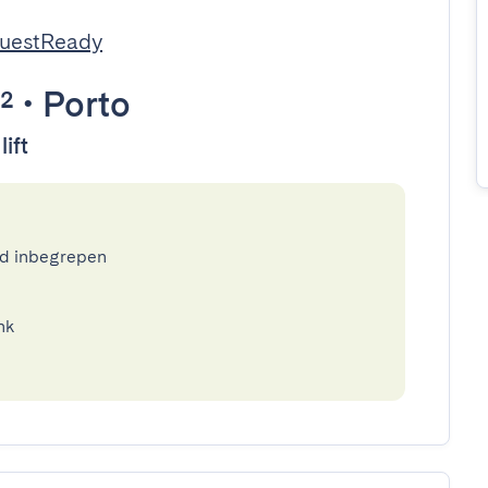
GuestReady
²
•
Porto
lift
ed inbegrepen
nk