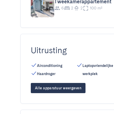
Tweekamerappartement
6
2
2
100 m²
Uitrusting
Airconditioning
Laptopvriendelijke
Haardroger
werkplek
Alle apparatuur weergeven