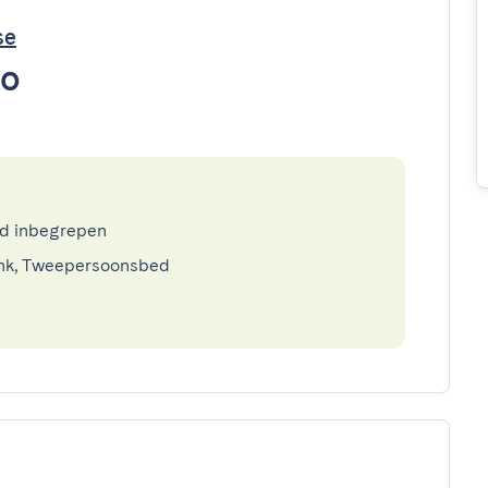
se
to
ed inbegrepen
nk, Tweepersoonsbed