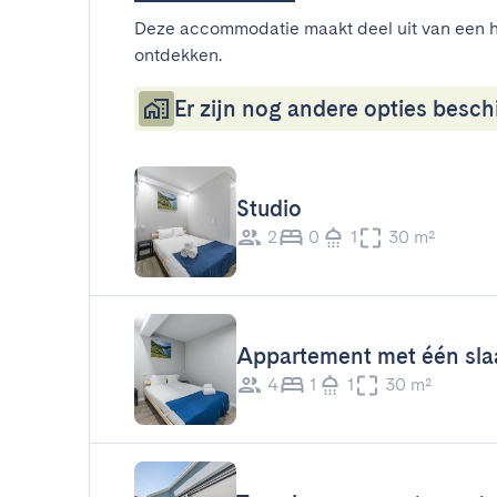
Deze accommodatie maakt deel uit van een h
ontdekken.
Er zijn nog andere opties beschi
Studio
2
0
1
30 m²
Appartement met één sl
4
1
1
30 m²