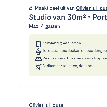
Maakt deel uit van
Olivieri's Hou
Studio
van 30m²
•
Por
Max. 4 gasten
Zelfstandig aankomen
Toilettas, handdoeken en beddengo
Woonkamer
•
Tweepersoonsslaapba
Badkamer
•
toiletten, douche
Olivieri's House