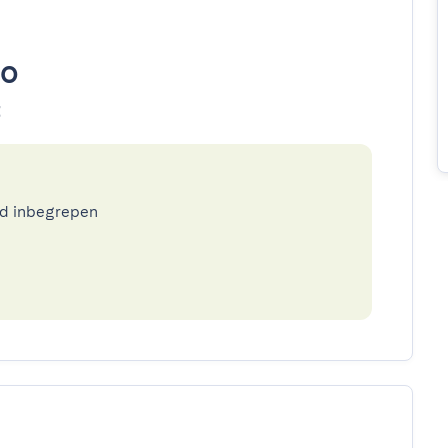
to
t
ed inbegrepen