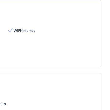
WiFi-internet
ken.