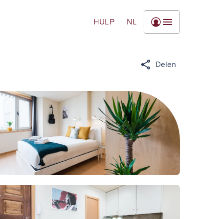
HULP
NL
Delen