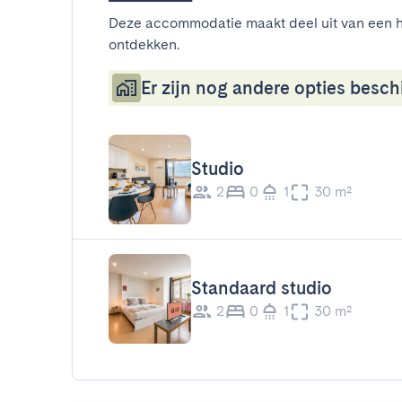
Deze accommodatie maakt deel uit van een h
ontdekken.
Er zijn nog andere opties beschi
Studio
2
0
1
30 m²
Standaard studio
2
0
1
30 m²