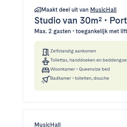
Maakt deel uit van
MusicHall
Studio
van 30m²
•
Por
Max. 2 gasten • toegankelijk met lif
Zelfstandig aankomen
Toilettas, handdoeken en beddengo
Woonkamer
•
Queensize bed
Badkamer
•
toiletten, douche
MusicHall