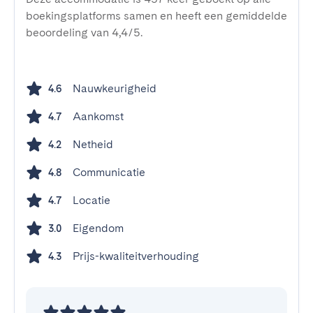
boekingsplatforms samen en heeft een gemiddelde
beoordeling van 4,4/5.
Nauwkeurigheid
4.6
Aankomst
4.7
Netheid
4.2
Communicatie
4.8
Locatie
4.7
Eigendom
3.0
Prijs-kwaliteitverhouding
4.3