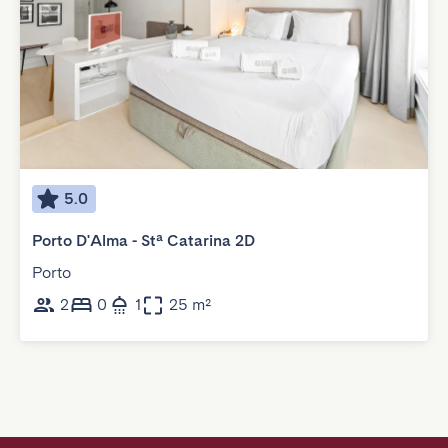
5.0
Porto D'Alma - Stª Catarina 2D
Porto
2
0
1
25 m²