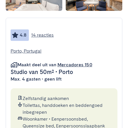
4.8
14 reacties
Porto, Portugal
Maakt deel uit van
Mercadores 150
Studio
van 50m²
•
Porto
Max. 4 gasten • geen lift
Zelfstandig aankomen
Toilettas, handdoeken en beddengoed
inbegrepen
Woonkamer
•
Eenpersoonsbed,
Queensize bed, Eenpersoonsslaapbank