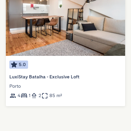
5.0
LuxiStay Batalha - Exclusive Loft
Porto
4
1
2
85 m²