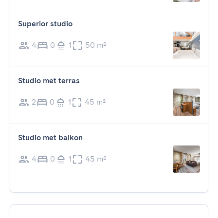
Superior studio
4
0
1
50 m²
Studio met terras
2
0
1
45 m²
Studio met balkon
4
0
1
45 m²