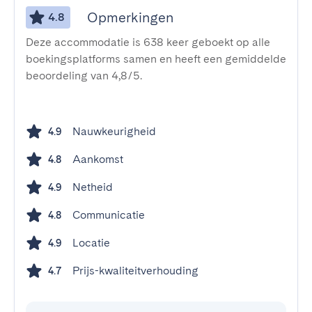
Opmerkingen
4.8
Deze accommodatie is 638 keer geboekt op alle
boekingsplatforms samen en heeft een gemiddelde
beoordeling van 4,8/5.
Nauwkeurigheid
4.9
Aankomst
4.8
Netheid
4.9
Communicatie
4.8
Locatie
4.9
Prijs-kwaliteitverhouding
4.7