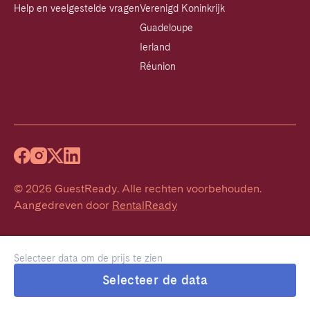
Help en veelgestelde vragen
Verenigd Koninkrijk
Guadeloupe
Ierland
Réunion
©
2026
GuestReady
.
Alle rechten voorbehouden.
Aangedreven door
RentalReady
Selecteer data om de prijs te zien
Selecteer de data