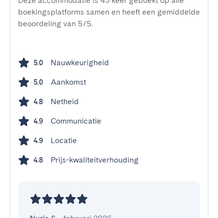
Deze accommodatie is 43 keer geboekt op alle
boekingsplatforms samen en heeft een gemiddelde
beoordeling van 5/5.
Nauwkeurigheid
5.0
Aankomst
5.0
Netheid
4.8
Communicatie
4.9
Locatie
4.9
Prijs-kwaliteitverhouding
4.8