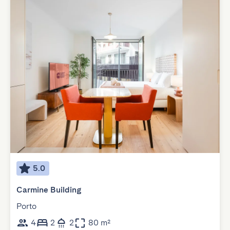
5.0
Carmine Building
Porto
4
2
2
80 m²