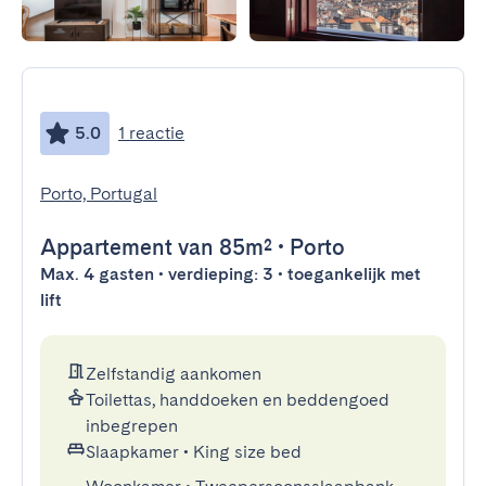
5.0
1 reactie
Porto, Portugal
Appartement
van 85m²
•
Porto
Max. 4 gasten • verdieping: 3 • toegankelijk met
lift
Zelfstandig aankomen
Toilettas, handdoeken en beddengoed
inbegrepen
Slaapkamer
•
King size bed