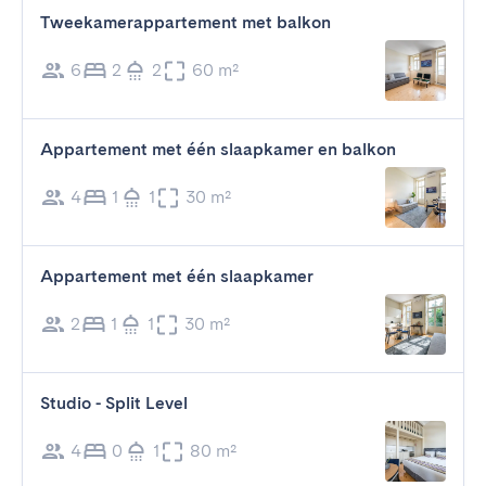
Tweekamerappartement met balkon
6
2
2
60 m²
Appartement met één slaapkamer en balkon
4
1
1
30 m²
Appartement met één slaapkamer
2
1
1
30 m²
Studio - Split Level
4
0
1
80 m²