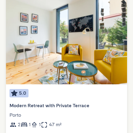
5.0
Modern Retreat with Private Terrace
Porto
2
1
1
47 m²