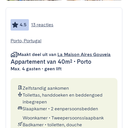
4.5
13 reacties
Porto, Portugal
Maakt deel uit van
La Maison Aires Gouveia
Appartement
van 40m²
•
Porto
Max. 4 gasten • geen lift
Zelfstandig aankomen
Toilettas, handdoeken en beddengoed
inbegrepen
Slaapkamer
•
2 eenpersoonsbedden
Woonkamer
•
Tweepersoonsslaapbank
Badkamer
•
toiletten, douche