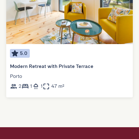
5.0
Modern Retreat with Private Terrace
Porto
2
1
1
47 m²