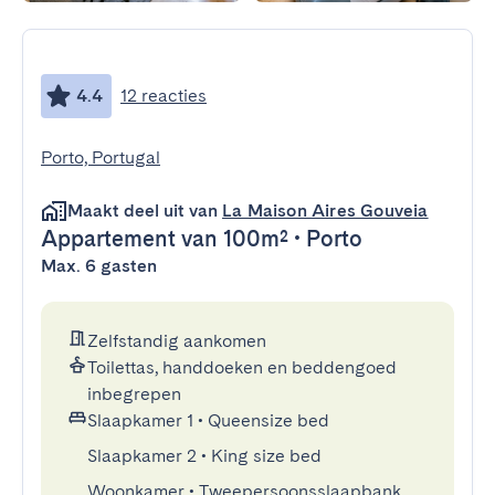
4.4
12 reacties
Porto, Portugal
Maakt deel uit van
La Maison Aires Gouveia
Appartement
van 100m²
•
Porto
Max. 6 gasten
Zelfstandig aankomen
Toilettas, handdoeken en beddengoed
inbegrepen
Slaapkamer 1
•
Queensize bed
Slaapkamer 2
•
King size bed
Woonkamer
•
Tweepersoonsslaapbank