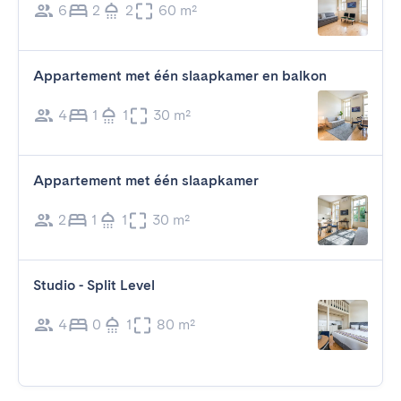
6
2
2
60 m²
Appartement met één slaapkamer en balkon
4
1
1
30 m²
Appartement met één slaapkamer
2
1
1
30 m²
Studio - Split Level
4
0
1
80 m²