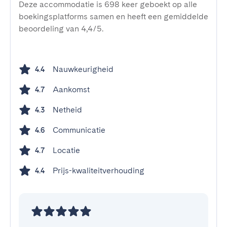
Deze accommodatie is 698 keer geboekt op alle
boekingsplatforms samen en heeft een gemiddelde
beoordeling van 4,4/5.
Nauwkeurigheid
4.4
Aankomst
4.7
Netheid
4.3
Communicatie
4.6
Locatie
4.7
Prijs-kwaliteitverhouding
4.4