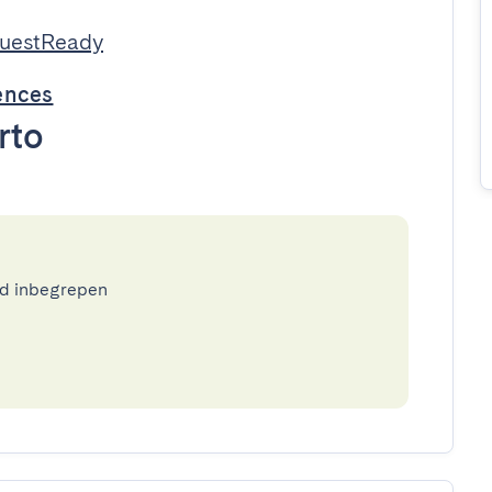
GuestReady
ences
rto
ed inbegrepen