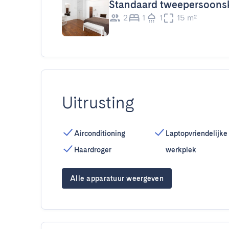
Standaard tweepersoons
2
1
1
15 m²
Uitrusting
Airconditioning
Laptopvriendelijke
Haardroger
werkplek
Alle apparatuur weergeven