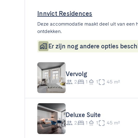
Innvict Residences
Deze accommodatie maakt deel uit van een h
ontdekken.
Er zijn nog andere opties beschi
Vervolg
2
1
1
45 m²
Deluxe Suite
2
1
1
45 m²