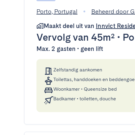
Porto, Portugal
Beheerd door 
Maakt deel uit van
Innvict Resid
Vervolg
van 45m²
•
Po
Max. 2 gasten • geen lift
Zelfstandig aankomen
Toilettas, handdoeken en beddengo
Woonkamer
•
Queensize bed
Badkamer
•
toiletten, douche