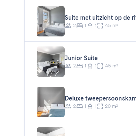
Suite met uitzicht op de ri
2
1
1
45 m²
Junior Suite
2
1
1
45 m²
Deluxe tweepersoonskam
2
1
1
20 m²