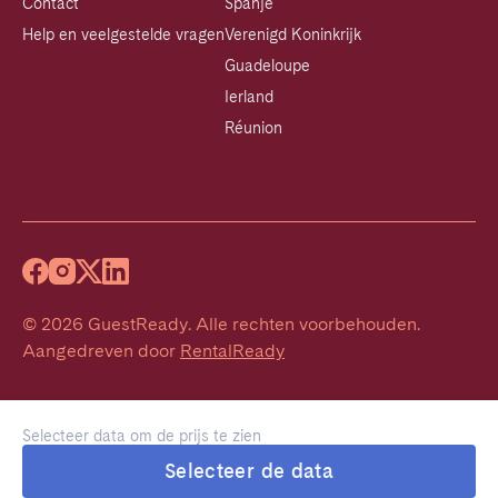
Contact
Spanje
Help en veelgestelde vragen
Verenigd Koninkrijk
Guadeloupe
Ierland
Réunion
©
2026
GuestReady
.
Alle rechten voorbehouden.
Aangedreven door
RentalReady
Selecteer data om de prijs te zien
Selecteer de data