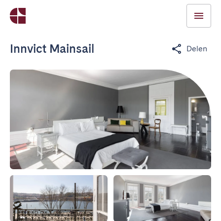
Innvict Mainsail
Delen