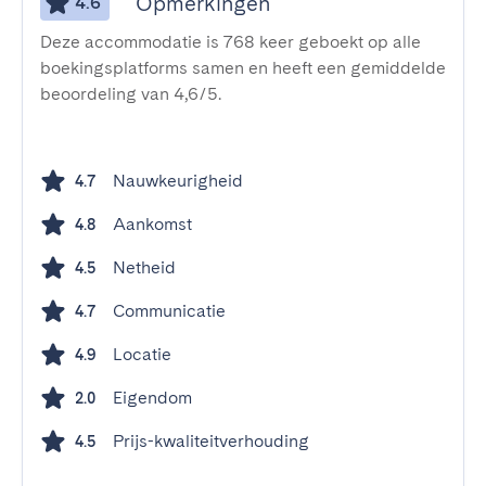
Opmerkingen
4.6
Deze accommodatie is 768 keer geboekt op alle
boekingsplatforms samen en heeft een gemiddelde
beoordeling van 4,6/5.
Nauwkeurigheid
4.7
Aankomst
4.8
Netheid
4.5
Communicatie
4.7
Locatie
4.9
Eigendom
2.0
Prijs-kwaliteitverhouding
4.5