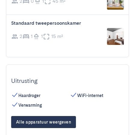
2
0
1
45 m²
Standaard tweepersoonskamer
2
1
1
15 m²
Uitrusting
Haardroger
WiFi-internet
Verwarming
Alle apparatuur weergeven