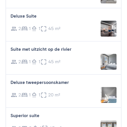
Deluxe Suite
2
1
1
45 m²
Suite met uitzicht op de rivier
2
1
1
45 m²
Deluxe tweepersoonskamer
2
1
1
20 m²
Superior suite