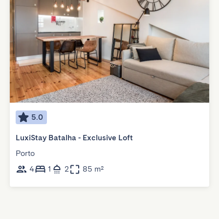
5.0
LuxiStay Batalha - Exclusive Loft
Porto
4
1
2
85 m²