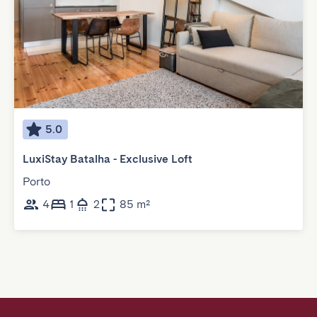
5.0
LuxiStay Batalha - Exclusive Loft
Porto
4
1
2
85 m²