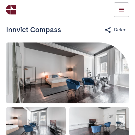
Innvict Compass
Delen