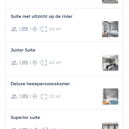
Suite met uitzicht op de rivier
2
1
1
45 m²
Junior Suite
2
1
1
45 m²
Deluxe tweepersoonskamer
2
1
1
20 m²
Superior suite