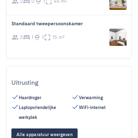
2
0
1
45 m²
Standaard tweepersoonskamer
2
1
1
15 m²
Uitrusting
Haardroger
Verwarming
Laptopvriendelijke
WiFi-internet
werkplek
Alle apparatuur weergeven