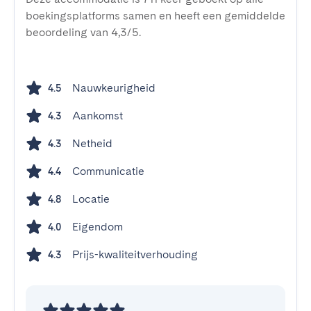
boekingsplatforms samen en heeft een gemiddelde
beoordeling van 4,3/5.
Nauwkeurigheid
4.5
Aankomst
4.3
Netheid
4.3
Communicatie
4.4
Locatie
4.8
Eigendom
4.0
Prijs-kwaliteitverhouding
4.3