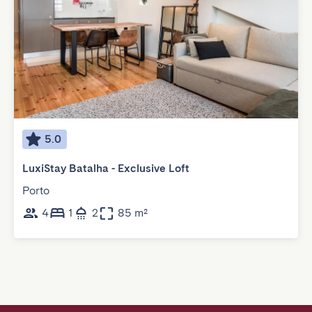
5.0
LuxiStay Batalha - Exclusive Loft
Porto
4
1
2
85 m²