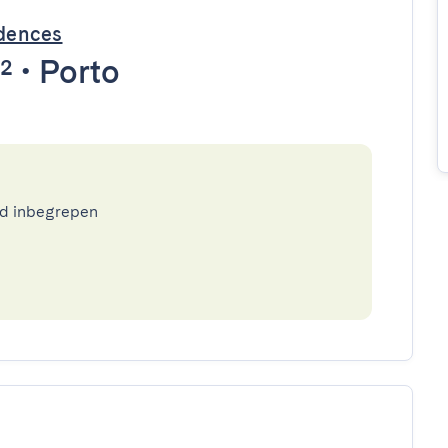
dences
²
•
Porto
ed inbegrepen