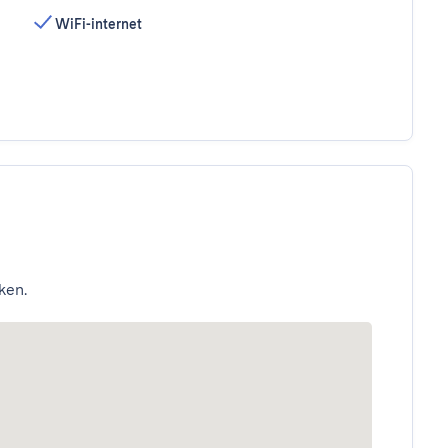
WiFi-internet
ken.