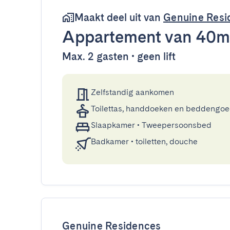
Maakt deel uit van
Genuine Resi
Appartement
van 40m
Max. 2 gasten • geen lift
Zelfstandig aankomen
Toilettas, handdoeken en beddengo
Slaapkamer
•
Tweepersoonsbed
Badkamer
•
toiletten, douche
Genuine Residences