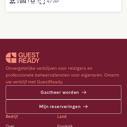
2
1
1
47 m²
Onvergetelijke verblijven voor reizigers en 
professionele beheersdiensten voor eigenaren. Omarm 
uw verblijf met GuestReady.
Gastheer worden
Mijn reserveringen
Bedrijf
Land
Over
Frankrijk