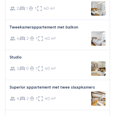
2
1
1
40 m²
Tweekamerappartement met balkon
4
2
1
40 m²
Studio
2
0
1
40 m²
Superior appartement met twee slaapkamers
4
2
1
40 m²