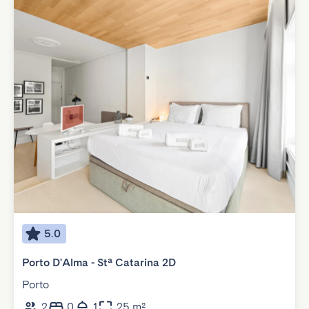
5.0
Porto D'Alma - Stª Catarina 2D
Porto
2
0
1
25 m²