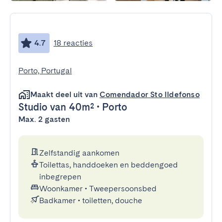
4.7
18 reacties
Porto, Portugal
Maakt deel uit van
Comendador Sto Ildefonso
Studio
van 40m²
•
Porto
Max. 2 gasten
Zelfstandig aankomen
Toilettas, handdoeken en beddengoed
inbegrepen
Woonkamer
•
Tweepersoonsbed
Badkamer
•
toiletten, douche