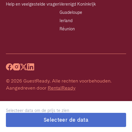
Help en veelgestelde vragen
Verenigd Koninkrijk
Guadeloupe
Ierland
Réunion
©
2026
GuestReady
.
Alle rechten voorbehouden.
Aangedreven door
RentalReady
Selecteer data om de prijs te zien
Selecteer de data