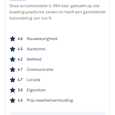
Deze accommodatie is 390 keer geboekt op alle
boekingsplatforms samen en heeft een gemiddelde
beoordeling van 4,4/5.
Nauwkeurigheid
4.6
Aankomst
4.5
Netheid
4.2
Communicatie
4.7
Locatie
4.7
Eigendom
3.0
Prijs-kwaliteitverhouding
4.5