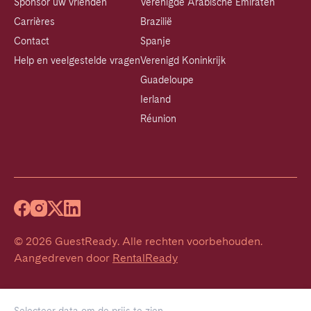
Sponsor uw vrienden
Verenigde Arabische Emiraten
Carrières
Brazilië
Contact
Spanje
Help en veelgestelde vragen
Verenigd Koninkrijk
Guadeloupe
Ierland
Réunion
©
2026
GuestReady
.
Alle rechten voorbehouden.
Aangedreven door
RentalReady