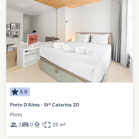
5.0
Porto D'Alma - Stª Catarina 2D
Porto
2
0
1
25 m²