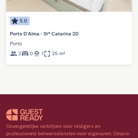
5.0
Porto D'Alma - Stª Catarina 2D
Porto
2
0
1
25 m²
Onvergetelijke verblijven voor reizigers en 
professionele beheersdiensten voor eigenaren. Omarm 