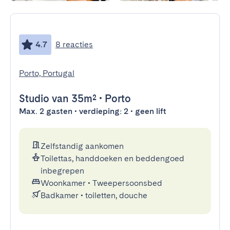
4.7
8 reacties
Porto, Portugal
Studio
van 35m²
•
Porto
Max. 2 gasten • verdieping: 2 • geen lift
Zelfstandig aankomen
Toilettas, handdoeken en beddengoed
inbegrepen
Woonkamer
•
Tweepersoonsbed
Badkamer
•
toiletten, douche