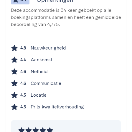
Deze accommodatie is 34 keer geboekt op alle
boekingsplatforms samen en heeft een gemiddelde
beoordeling van 4,7/5.
Nauwkeurigheid
4.8
Aankomst
4.4
Netheid
4.6
Communicatie
4.6
Locatie
4.3
Prijs-kwaliteitverhouding
4.5