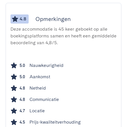
Opmerkingen
4.8
Deze accommodatie is 45 keer geboekt op alle
boekingsplatforms samen en heeft een gemiddelde
beoordeling van 4,8/5.
Nauwkeurigheid
5.0
Aankomst
5.0
Netheid
4.8
Communicatie
4.8
Locatie
4.7
Prijs-kwaliteitverhouding
4.5