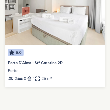
5.0
Porto D'Alma - Stª Catarina 2D
Porto
2
0
1
25 m²