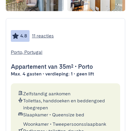
4.8
11 reacties
Porto, Portugal
Appartement
van 35m²
•
Porto
Max. 4 gasten • verdieping: 1 • geen lift
Zelfstandig aankomen
Toilettas, handdoeken en beddengoed
inbegrepen
Slaapkamer
•
Queensize bed
Woonkamer
•
Tweepersoonsslaapbank