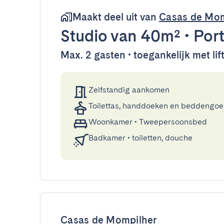
Maakt deel uit van
Casas de Mom
Studio
van 40m²
•
Por
Max. 2 gasten • toegankelijk met lif
Zelfstandig aankomen
Toilettas, handdoeken en beddengo
Woonkamer
•
Tweepersoonsbed
Badkamer
•
toiletten, douche
Casas de Mompilher