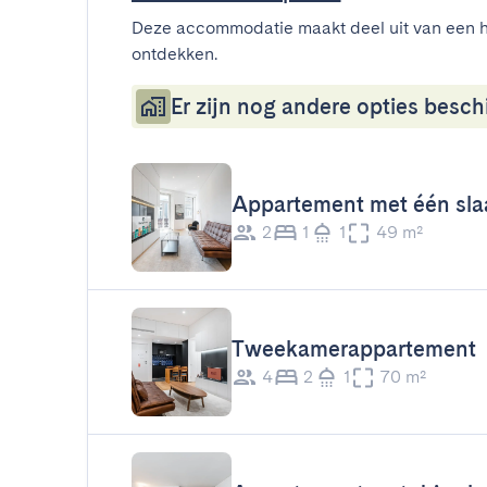
Deze accommodatie maakt deel uit van een h
ontdekken.
Er zijn nog andere opties beschi
Appartement met één sl
2
1
1
49 m²
Tweekamerappartement
4
2
1
70 m²