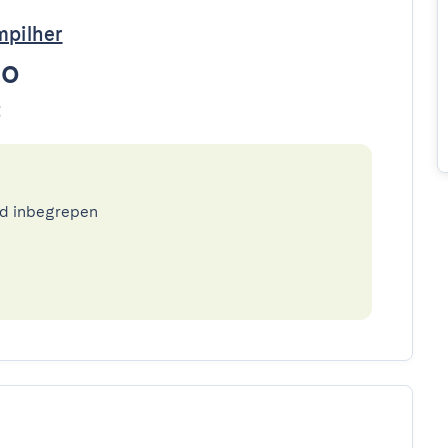
pilher
to
t
ed inbegrepen