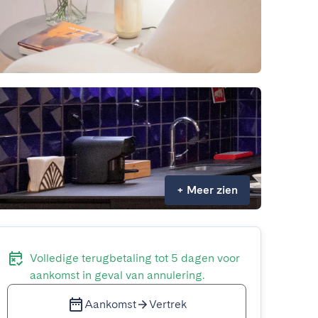
+
Meer zien
Volledige terugbetaling tot 5 dagen voor
aankomst in geval van annulering.
Aankomst
Vertrek