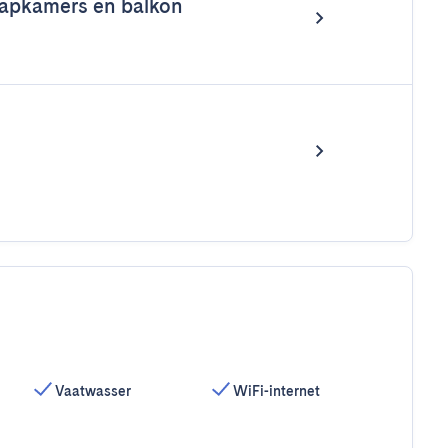
aapkamers en balkon
Vaatwasser
WiFi-internet