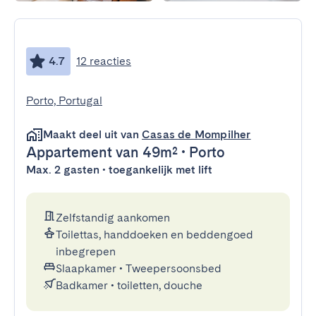
4.7
12 reacties
Porto, Portugal
Maakt deel uit van
Casas de Mompilher
Appartement
van 49m²
•
Porto
Max. 2 gasten • toegankelijk met lift
Zelfstandig aankomen
Toilettas, handdoeken en beddengoed
inbegrepen
Slaapkamer
•
Tweepersoonsbed
Badkamer
•
toiletten, douche