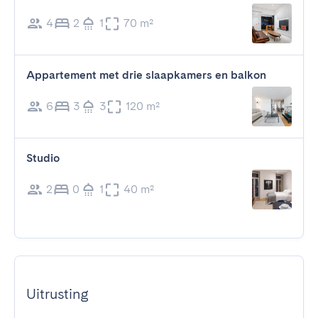
4
2
1
70 m²
Appartement met drie slaapkamers en balkon
6
3
3
120 m²
Studio
2
0
1
40 m²
Uitrusting