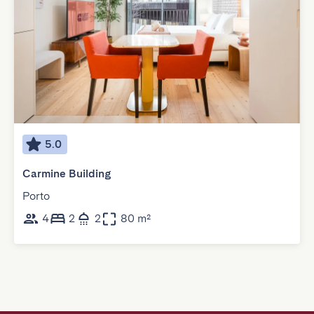
5.0
Carmine Building
Porto
4
2
2
80 m²