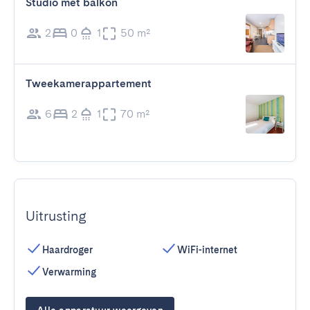
Studio met balkon
2
0
1
50 m²
Tweekamerappartement
6
2
1
70 m²
Uitrusting
Haardroger
WiFi-internet
Verwarming