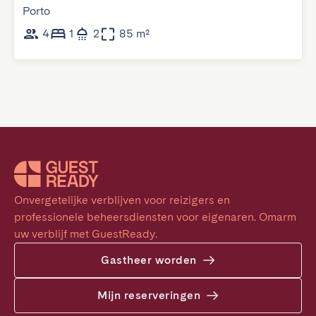
Porto
4
1
2
85 m²
Onvergetelijke verblijven voor reizigers en 
professionele beheersdiensten voor eigenaren. Omarm 
uw verblijf met GuestReady.
Gastheer worden
Mijn reserveringen